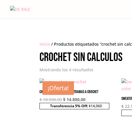
Inicio
/ Productos etiquetados “crochet sin calc
crochet sin calculos
Mostrando los 4 resultados
¡Oferta!
Chal Janis | Universo de tramas a crochet
Sweate
El
El
$
18.500,00
$
14.800,00
precio
precio
Transferencia 5% Off:
$14,060
$
22.
original
actual
era:
es:
$ 18.500,00.
$ 14.800,00.