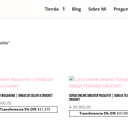
Tienda
Blog
Sobre Mí
Pregun
ulos”
r Macarena | Ondas de color a crochet
Curso online Sweater Paisajito | DIBUJA TE
CROCHET
500,00
$
39.900,00
Transferencia 5% Off:
$21,375
Transferencia 5% Off:
$37,90