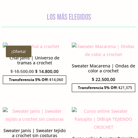
los más elegidos
¡Oferta!
Chal Janis | Universo de
tramas a crochet
Sweater Macarena | Ondas de
color a crochet
El
El
$
18.500,00
$
14.800,00
precio
precio
$
22.500,00
Transferencia 5% Off:
$14,060
original
actual
Transferencia 5% Off:
$21,375
era:
es:
$ 18.500,00.
$ 14.800,00.
Sweater Janis | Sweater tejido
a crochet sin costuras