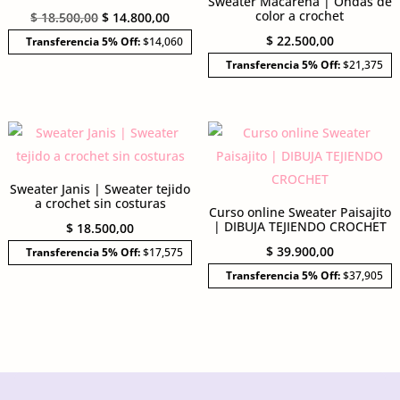
Sweater Macarena | Ondas de
color a crochet
El
El
$
18.500,00
$
14.800,00
precio
precio
$
22.500,00
Transferencia 5% Off:
$14,060
original
actual
Transferencia 5% Off:
$21,375
era:
es:
$ 18.500,00.
$ 14.800,00.
Sweater Janis | Sweater tejido
a crochet sin costuras
Curso online Sweater Paisajito
| DIBUJA TEJIENDO CROCHET
$
18.500,00
$
39.900,00
Transferencia 5% Off:
$17,575
Transferencia 5% Off:
$37,905