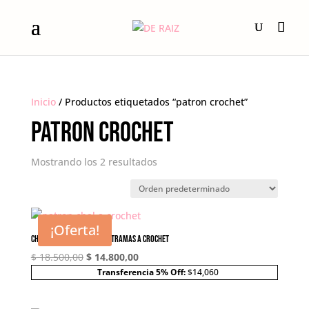
Inicio
/ Productos etiquetados “patron crochet”
patron crochet
Mostrando los 2 resultados
¡Oferta!
Chal Janis | Universo de tramas a crochet
El
El
$
18.500,00
$
14.800,00
precio
precio
Transferencia 5% Off:
$14,060
original
actual
era:
es: