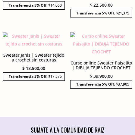
precio
precio
$
22.500,00
Transferencia 5% Off:
$14,060
original
actual
Transferencia 5% Off:
$21,375
era:
es:
$ 18.500,00.
$ 14.800,00.
Sweater Janis | Sweater tejido
a crochet sin costuras
Curso online Sweater Paisajito
| DIBUJA TEJIENDO CROCHET
$
18.500,00
$
39.900,00
Transferencia 5% Off:
$17,575
Transferencia 5% Off:
$37,905
SUMATE A LA COMUNIDAD DE RAIZ