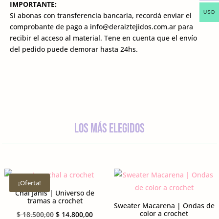
IMPORTANTE:
USD
Si abonas con transferencia bancaria, recordá enviar el
comprobante de pago a info@deraiztejidos.com.ar para
recibir el acceso al material. Tene en cuenta que el envío
del pedido puede demorar hasta 24hs.
los más elegidos
¡Oferta!
Chal Janis | Universo de
tramas a crochet
Sweater Macarena | Ondas de
color a crochet
El
El
$
18.500,00
$
14.800,00