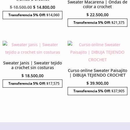
Sweater Macarena | Ondas de
color a crochet
El
El
$
18.500,00
$
14.800,00
precio
precio
$
22.500,00
Transferencia 5% Off:
$14,060
original
actual
Transferencia 5% Off:
$21,375
era:
es:
$ 18.500,00.
$ 14.800,00.
Sweater Janis | Sweater tejido
a crochet sin costuras
Curso online Sweater Paisajito
| DIBUJA TEJIENDO CROCHET
$
18.500,00
$
39.900,00
Transferencia 5% Off:
$17,575
Transferencia 5% Off:
$37,905