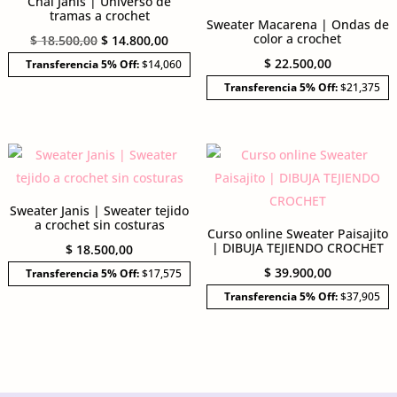
Chal Janis | Universo de
tramas a crochet
Sweater Macarena | Ondas de
color a crochet
El
El
$
18.500,00
$
14.800,00
precio
precio
$
22.500,00
Transferencia 5% Off:
$14,060
original
actual
Transferencia 5% Off:
$21,375
era:
es:
$ 18.500,00.
$ 14.800,00.
Sweater Janis | Sweater tejido
a crochet sin costuras
Curso online Sweater Paisajito
| DIBUJA TEJIENDO CROCHET
$
18.500,00
$
39.900,00
Transferencia 5% Off:
$17,575
Transferencia 5% Off:
$37,905