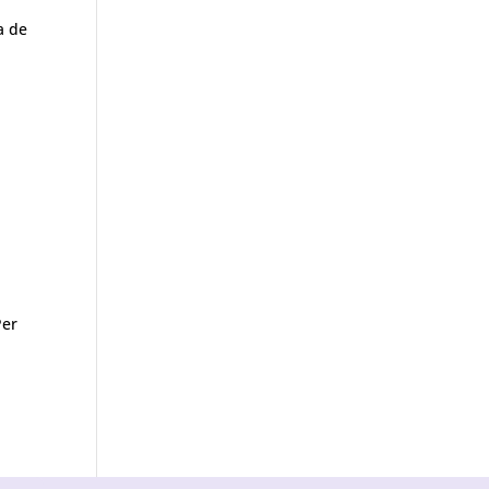
a de
Per