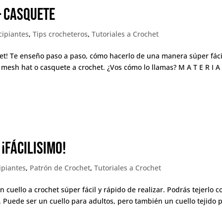
– CASQUETE
cipiantes
,
Tips crocheteros
,
Tutoriales a Crochet
ernet! Te enseño paso a paso, cómo hacerlo de una manera súper fáci
 mesh hat o casquete a crochet. ¿Vos cómo lo llamas? M A T E R I A 
¡FÁCILISIMO!
ipiantes
,
Patrón de Crochet
,
Tutoriales a Crochet
n cuello a crochet súper fácil y rápido de realizar. Podrás tejerlo c
. Puede ser un cuello para adultos, pero también un cuello tejido 