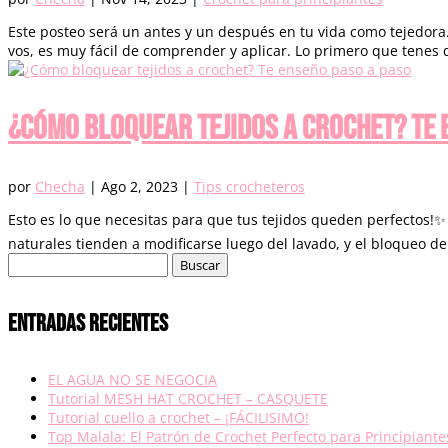
Este posteo será un antes y un después en tu vida como tejedora
vos, es muy fácil de comprender y aplicar. Lo primero que tenes q
¿Cómo bloquear tejidos a crochet? Te 
por
Checha
|
Ago 2, 2023
|
Tips crocheteros
Esto es lo que necesitas para que tus tejidos queden perfectos!
naturales tienden a modificarse luego del lavado, y el bloqueo deli
Buscar:
Entradas recientes
EL AGUA NO SE NEGOCIA
Tutorial MESH HAT CROCHET – CASQUETE
Tutorial cuello a crochet – ¡FÁCILISIMO!
Top Malala: El Patrón de Crochet Perfecto para Principiante