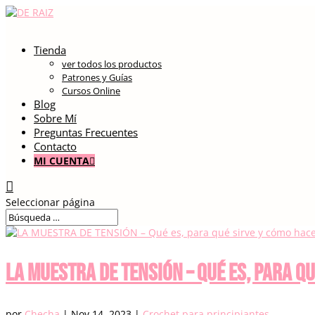
Tienda
ver todos los productos
Patrones y Guías
Cursos Online
Blog
Sobre Mí
Preguntas Frecuentes
Contacto
MI CUENTA
Seleccionar página
LA MUESTRA DE TENSIÓN – Qué es, para q
por
Checha
|
Nov 14, 2023
|
Crochet para principiantes