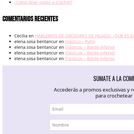
¿Cómo tejer ojales a crochet?
Comentarios recientes
Cecilia
en
HABLEMOS DE GROSORES DE HILADO. ¿QUÉ ES EL
elena.sosa bentancur
en
Elástico – Puño
elena.sosa bentancur
en
Elásticos – Borde inferior
elena.sosa bentancur
en
Elásticos – Borde inferior
elena.sosa bentancur
en
Elásticos – Borde inferior
SUMATE A LA COMU
Accederás a promos exclusivas y r
para crochetear 